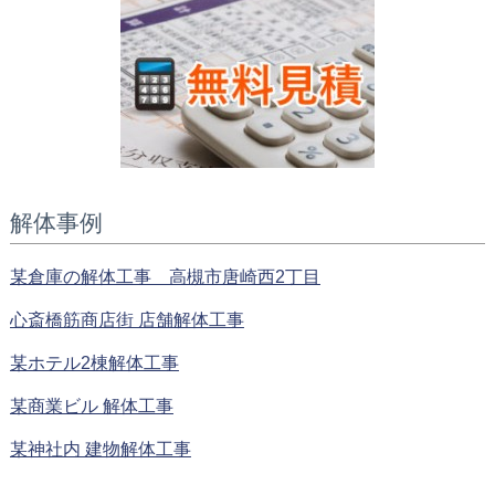
解体事例
某倉庫の解体工事 高槻市唐崎西2丁目
心斎橋筋商店街 店舗解体工事
某ホテル2棟解体工事
某商業ビル 解体工事
某神社内 建物解体工事