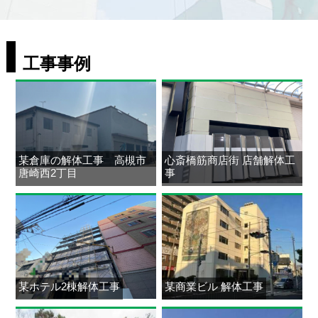
工事事例
某倉庫の解体工事 高槻市
心斎橋筋商店街 店舗解体工
唐崎西2丁目
事
某ホテル2棟解体工事
某商業ビル 解体工事